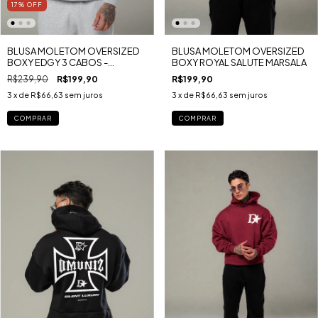
17
%
OFF
BLUSA MOLETOM OVERSIZED
BLUSA MOLETOM OVERSIZED
BOXY EDGY 3 CABOS -
BOXY ROYAL SALUTE MARSALA
LONDON U.K
R$239,90
R$199,90
R$199,90
3
x de
R$66,63
sem juros
3
x de
R$66,63
sem juros
COMPRAR
COMPRAR