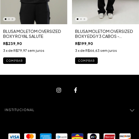
BLUSA MOLETOM OVERSIZED
BLUSA MOLETOM OVERSIZED
BOXY ROYAL SALUTE
BOXY EDGY 3 CABOS -
LONDON U.K MARSALA
R$239,90
R$199,90
3
x de
R$79,97
sem juros
3
x de
R$66,63
sem juros
COMPRAR
COMPRAR
INSTITUCIONAL