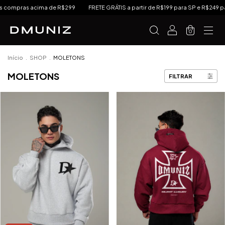
s compras acima de R$299
FRETE GRÁTIS a partir de R$199 para SP e R$249 par
0
Início
.
SHOP
.
MOLETONS
MOLETONS
FILTRAR