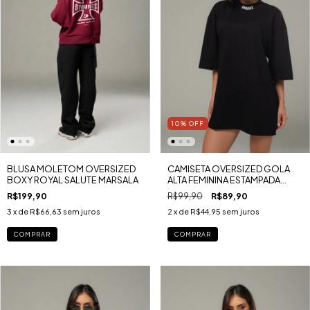
10
%
OFF
BLUSA MOLETOM OVERSIZED
CAMISETA OVERSIZED GOLA
BOXY ROYAL SALUTE MARSALA
ALTA FEMININA ESTAMPADA
GLORIOUS MALHA GOLD
R$199,90
R$99,90
R$89,90
3
x de
R$66,63
sem juros
2
x de
R$44,95
sem juros
COMPRAR
COMPRAR