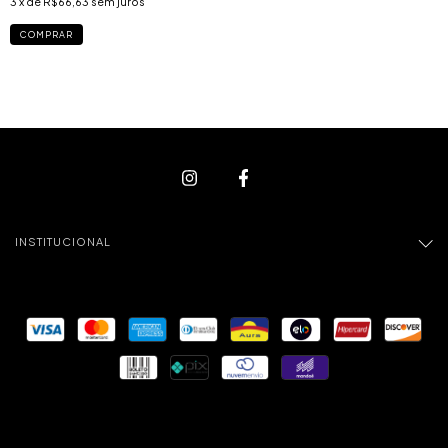
3
x de
R$66,63
sem juros
COMPRAR
INSTITUCIONAL