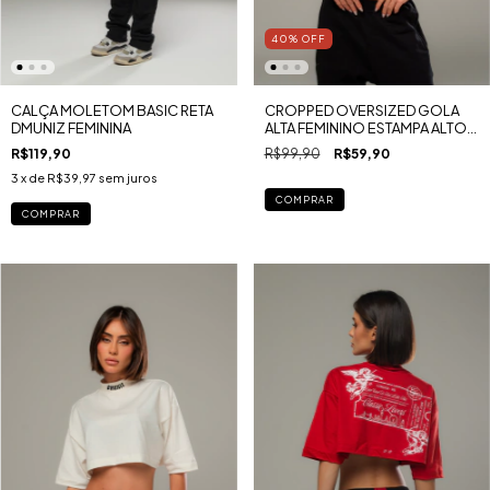
40
%
OFF
CALÇA MOLETOM BASIC RETA
CROPPED OVERSIZED GOLA
DMUNIZ FEMININA
ALTA FEMININO ESTAMPA ALTO
RELEVO MALHA GOLD
R$119,90
R$99,90
R$59,90
3
x de
R$39,97
sem juros
COMPRAR
COMPRAR