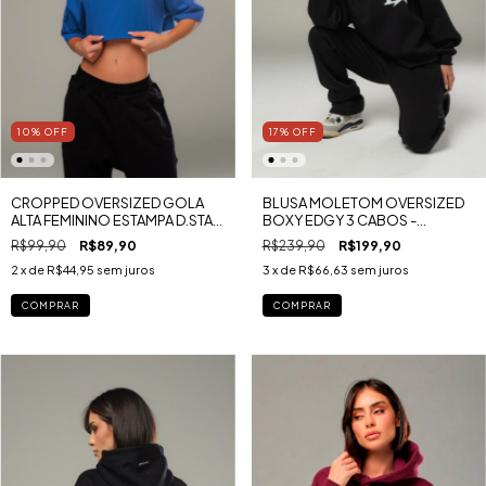
10
%
OFF
17
%
OFF
CROPPED OVERSIZED GOLA
BLUSA MOLETOM OVERSIZED
ALTA FEMININO ESTAMPA D.STAR
BOXY EDGY 3 CABOS -
U.K MALHA GOLD
LONDON U.K
R$99,90
R$89,90
R$239,90
R$199,90
2
x de
R$44,95
sem juros
3
x de
R$66,63
sem juros
COMPRAR
COMPRAR