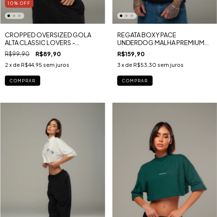
10
%
OFF
CROPPED OVERSIZED GOLA
REGATA BOXY PACE
ALTA CLASSIC LOVERS -
UNDERDOG MALHA PREMIUM
ESTAMPA FRENTE MALHA GOLD
RUGBY
R$99,90
R$89,90
R$159,90
2
x de
R$44,95
sem juros
3
x de
R$53,30
sem juros
COMPRAR
COMPRAR