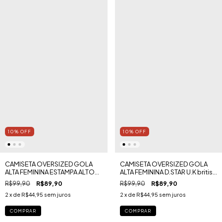
10
%
OFF
10
%
OFF
CAMISETA OVERSIZED GOLA
CAMISETA OVERSIZED GOLA
ALTA FEMININA ESTAMPA ALTO
ALTA FEMININA D.STAR U.K british
RELEVO MALHA GOLD | BASIC
essence MALHA GOLD
R$99,90
R$89,90
R$99,90
R$89,90
2
x de
R$44,95
sem juros
2
x de
R$44,95
sem juros
COMPRAR
COMPRAR