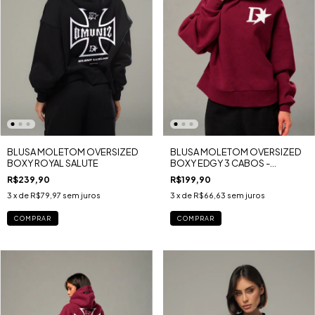
BLUSA MOLETOM OVERSIZED
BLUSA MOLETOM OVERSIZED
BOXY ROYAL SALUTE
BOXY EDGY 3 CABOS -
LONDON U.K MARSALA
R$239,90
R$199,90
3
x de
R$79,97
sem juros
3
x de
R$66,63
sem juros
COMPRAR
COMPRAR