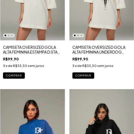
CAMISETA OVERSIZED GOLA
CAMISETA OVERSIZED GOLA
ALTA FEMININA ESTAMPA D.STAR
ALTA FEMININA UNDERDOG
U.K MALHA GOLD
MALHA GOLD
R$99,90
R$99,90
3
x de
R$33,30
sem juros
3
x de
R$33,30
sem juros
COMPRAR
COMPRAR