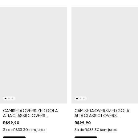
CAMISETA OVERSIZED GOLA
CAMISETA OVERSIZED GOLA
ALTA CLASSIC LOVERS
ALTA CLASSIC LOVERS
VALENTINE'S DAY PEITO
VALENTINE'S DAY MALHA GOLD
R$99,90
R$99,90
ESTAMPADO MALHA GOLD
3
x de
R$33,30
sem juros
3
x de
R$33,30
sem juros