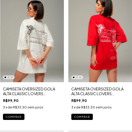
CAMISETA OVERSIZED GOLA
CAMISETA OVERSIZED GOLA
ALTA CLASSIC LOVERS
ALTA CLASSIC LOVERS
VALENTINE'S DAY MALHA GOLD
VALENTINE'S DAY MALHA GOLD
R$99,90
R$99,90
MALHA GOLD
3
x de
R$33,30
sem juros
3
x de
R$33,30
sem juros
COMPRAR
COMPRAR