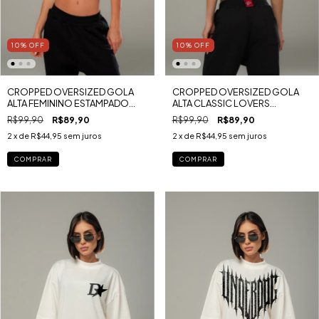
10
%
OFF
10
%
OFF
CROPPED OVERSIZED GOLA
CROPPED OVERSIZED GOLA
ALTA FEMININO ESTAMPADO
ALTA CLASSIC LOVERS
GLORIOUS MALHA GOLD
VALENTINE'S DAY MALHA GOLD
R$99,90
R$89,90
R$99,90
R$89,90
2
x de
R$44,95
sem juros
2
x de
R$44,95
sem juros
COMPRAR
COMPRAR