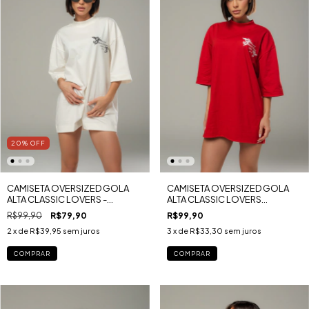
20
%
OFF
CAMISETA OVERSIZED GOLA
CAMISETA OVERSIZED GOLA
ALTA CLASSIC LOVERS -
ALTA CLASSIC LOVERS
ESTAMPA FRENTE MALHA GOLD
VALENTINE'S DAY PEITO
R$99,90
R$79,90
R$99,90
ESTAMPADO MALHA GOLD
2
x de
R$39,95
sem juros
3
x de
R$33,30
sem juros
COMPRAR
COMPRAR