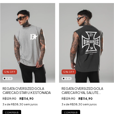
12
%
OFF
12
%
OFF
REGATA OVERSIZED GOLA
REGATA OVERSIZED GOLA
CARECA D.STAR U.K ESTONADA
CARECA ROYAL SALUTE
ESTONADA
R$129,90
R$114,90
R$129,90
R$114,90
3
x de
R$38,30
sem juros
3
x de
R$38,30
sem juros
COMPRAR
COMPRAR