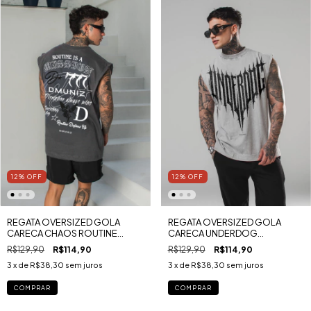
12
%
OFF
12
%
OFF
REGATA OVERSIZED GOLA
REGATA OVERSIZED GOLA
CARECA CHAOS ROUTINE
CARECA UNDERDOG
ESTONADA
ESTONADA
R$129,90
R$114,90
R$129,90
R$114,90
3
x de
R$38,30
sem juros
3
x de
R$38,30
sem juros
COMPRAR
COMPRAR