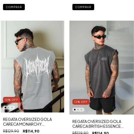
COMPRAR
COMPRAR
12
%
OFF
12
%
OFF
REGATA OVERSIZED GOLA
REGATA OVERSIZED GOLA
CARECA MONARCHY
CARECA BRITISH ESSENCE
ESTONADA
ESTONADA
R$129,90
R$114,90
R$129,90
R$114,90