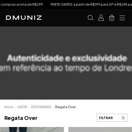
mpras acima de R$299
FRETE GRÁTIS a partir de R$199 para SP e R$249 para Su
0
Início
.
SHOP
.
ESTONADAS
.
Regata Over
Regata Over
FILTRAR