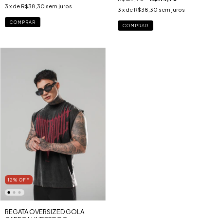
3
x de
R$38,30
sem juros
3
x de
R$38,30
sem juros
COMPRAR
COMPRAR
12
%
OFF
REGATA OVERSIZED GOLA