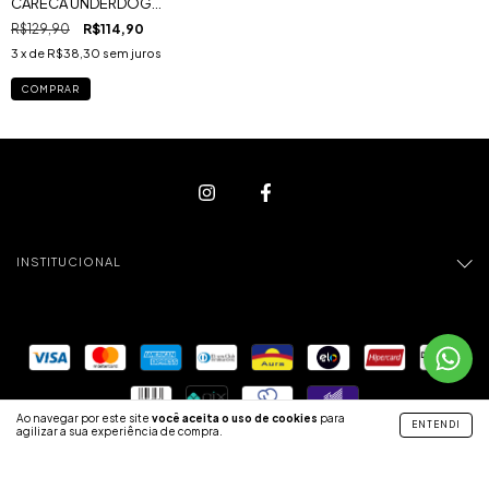
CARECA UNDERDOG
VERMELHO ESTONADA
R$129,90
R$114,90
3
x de
R$38,30
sem juros
COMPRAR
INSTITUCIONAL
Ao navegar por este site
você aceita o uso de cookies
para
ENTENDI
agilizar a sua experiência de compra.