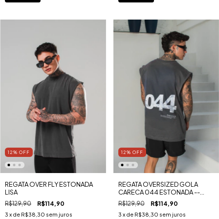
12
%
OFF
12
%
OFF
REGATA OVER FLY ESTONADA
REGATA OVERSIZED GOLA
LISA
CARECA 044 ESTONADA --
BRITISH DISCIPLINE CODE
R$129,90
R$114,90
R$129,90
R$114,90
MALHA GOLD
3
x de
R$38,30
sem juros
3
x de
R$38,30
sem juros