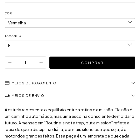
COR
TAMANHO
MEIOS DE PAGAMENTO
MEIOS DE ENVIO
A estrela representa o equilíbrio entre a rotina e a missão. Ela não é
um caminho automático, mas uma escolha consciente de moldar o
futuro. A mensagem “Routine is not a trap, but a mission” reflete a
ideia de que a disciplina diária, por mais silenciosa que seja, é o
motor dos grandes feitos. Essa peça é um lembrete de que cada