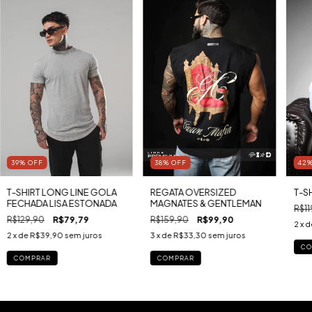
39
%
OFF
38
%
OFF
42
T-SHIRT LONG LINE GOLA
REGATA OVERSIZED
T-SH
FECHADA LISA ESTONADA
MAGNATES & GENTLEMAN
R$11
R$129,90
R$79,79
R$159,90
R$99,90
2
x 
2
x de
R$39,90
sem juros
3
x de
R$33,30
sem juros
CO
COMPRAR
COMPRAR