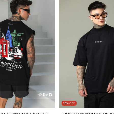
25
%
OFF
ZED CONNECTION U.K X BRAZIL
CAMISETA OVERSIZED ESTAMPAD