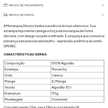
MEIOS DE PAGAMENTO
MEIOS DE ENVIO
A Monarquia Dmuniz traduz a essência do luxo silencioso. Sua
estampa imponente carrega a força da monarquia de forma
discreta, com design ousado e refinado. É uma peça que comunica
presença sem precisar de barulho – expressão autêntica do estilo
DMUNIZ.
CARACTERISTICAS GERAIS
Composição
100% Algodão
Estampa
Monarchy
Gola
Careca
Manga
S/ Manga
Tecido
Algodão 30.1
Gramatura
175g
Modelagem
Oversized
O modelo mede 1,75m, pesa 79kg e usa tamanho M