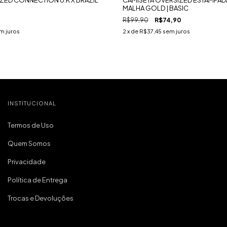
MALHA GOLD | BASIC
R$99,90
R$74,90
m juros
2
x de
R$37,45
sem juros
INSTITUCIONAL
Termos de Uso
Quem Somos
Privacidade
Política de Entrega
Trocas e Devoluções