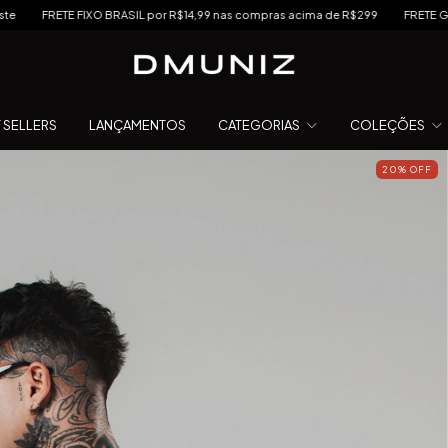
O BRASIL por R$14,99 nas compras acima de R$299
FRETE GRÁTIS a partir de 
 SELLERS
LANÇAMENTOS
CATEGORIAS
COLEÇÕES
20
%
OFF