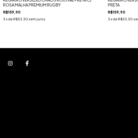
ROSA MALHA PREMIUM RUGBY
PRETA
R$159,90
R$159,90
3
x de
R$53,30
sem juros
3
x de
R$53,30
se