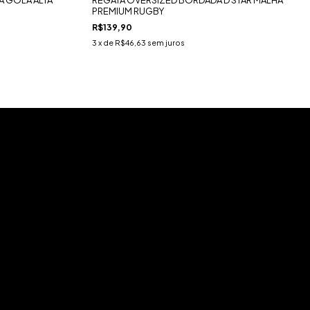
PREMIUM RUGBY
R$139,90
3
x de
R$46,63
sem juros