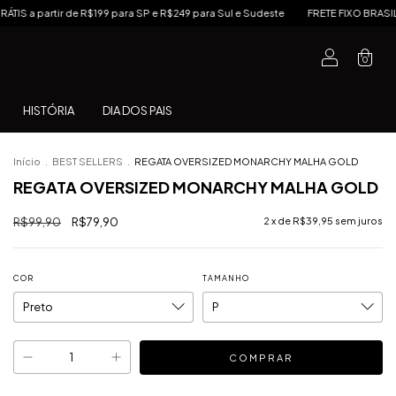
R$199 para SP e R$249 para Sul e Sudeste
FRETE FIXO BRASIL por R$14,99 nas
0
HISTÓRIA
DIA DOS PAIS
Início
.
BEST SELLERS
.
REGATA OVERSIZED MONARCHY MALHA GOLD
REGATA OVERSIZED MONARCHY MALHA GOLD
R$99,90
R$79,90
2
x de
R$39,95
sem juros
COR
TAMANHO