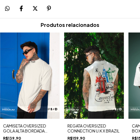
Produtos relacionados
CAMISETA OVERSIZED
REGATA OVERSIZED
CAM
GOLA ALTA BORDADA
CONNECTION U.K X BRAZIL
BOX
GLORIOUS MALHA
R$139,90
R$159,90
R$1