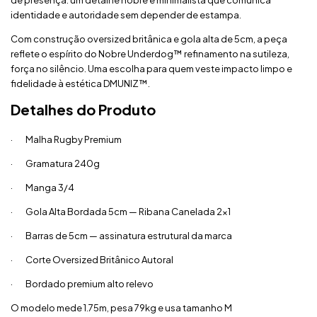
de presença: um detalhe nobre e minimalista que comunica
identidade e autoridade sem depender de estampa.
Com construção oversized britânica e gola alta de 5cm, a peça
reflete o espírito do Nobre Underdog™ refinamento na sutileza,
força no silêncio. Uma escolha para quem veste impacto limpo e
fidelidade à estética DMUNIZ™.
Detalhes do Produto
· Malha Rugby Premium
· Gramatura 240g
· Manga 3/4
· Gola Alta Bordada 5cm — Ribana Canelada 2x1
· Barras de 5cm — assinatura estrutural da marca
· Corte Oversized Britânico Autoral
· Bordado premium alto relevo
O modelo mede 1.75m, pesa 79kg e usa tamanho M