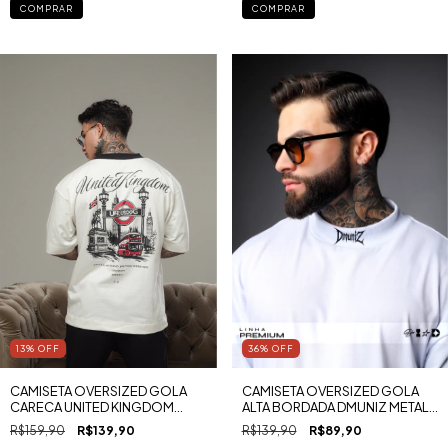
COMPRAR
COMPRAR
13
%
OFF
36
%
OFF
CAMISETA OVERSIZED GOLA
CAMISETA OVERSIZED GOLA
CARECA UNITED KINGDOM
ALTA BORDADA DMUNIZ METAL
MALHA PREMIUM RUGBY
MALHA PREMIUM RUGBY
R$159,90
R$139,90
R$139,90
R$89,90