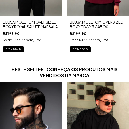
BLUSA MOLETOM OVERSIZED
BLUSA MOLETOM OVERSIZED
BOXY ROYAL SALUTE MARSALA
BOXY EDGY 3 CABOS -
LONDON U.K MARSALA
R$199,90
R$199,90
3
x de
R$66,63
sem juros
3
x de
R$66,63
sem juros
COMPRAR
COMPRAR
BESTE SELLER: CONHEÇA OS PRODUTOS MAIS
VENDIDOS DA MARCA