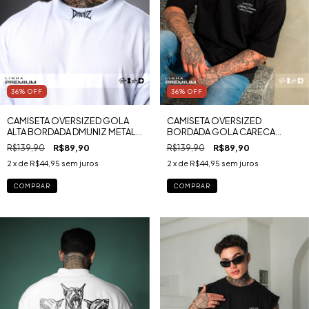
36
%
OFF
36
%
OFF
CAMISETA OVERSIZED GOLA
CAMISETA OVERSIZED
ALTA BORDADA DMUNIZ METAL
BORDADA GOLA CARECA
MALHA PREMIUM RUGBY
BRITISH ESSENCE MALHA
R$139,90
R$89,90
R$139,90
R$89,90
PREMIUM RUGBY
2
x de
R$44,95
sem juros
2
x de
R$44,95
sem juros
COMPRAR
COMPRAR