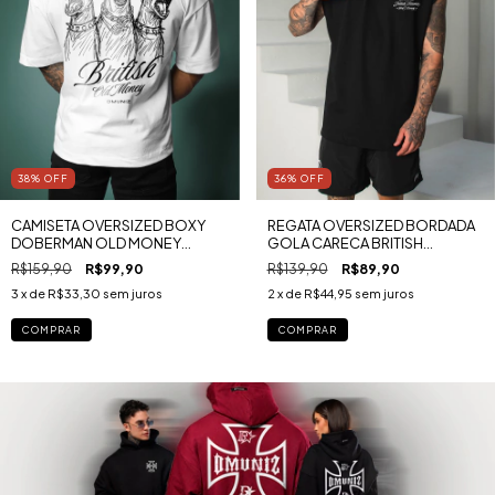
38
%
OFF
36
%
OFF
CAMISETA OVERSIZED BOXY
REGATA OVERSIZED BORDADA
DOBERMAN OLD MONEY
GOLA CARECA BRITISH
MALHA PREMIUM RUGBY
ESSENCE MALHA PREMIUM
R$159,90
R$99,90
R$139,90
R$89,90
RUGBY
3
x de
R$33,30
sem juros
2
x de
R$44,95
sem juros
COMPRAR
COMPRAR