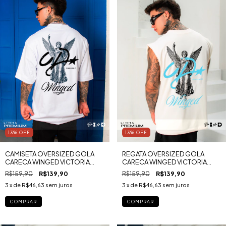
13
%
OFF
13
%
OFF
CAMISETA OVERSIZED GOLA
REGATA OVERSIZED GOLA
CARECA WINGED VICTORIA
CARECA WINGED VICTORIA
MALHA PREMIUM RUGBY
MALHA PREMIUM RUGBY
R$159,90
R$139,90
R$159,90
R$139,90
3
x de
R$46,63
sem juros
3
x de
R$46,63
sem juros
COMPRAR
COMPRAR