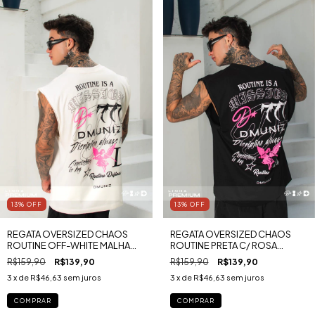
13
%
OFF
13
%
OFF
REGATA OVERSIZED CHAOS
REGATA OVERSIZED CHAOS
ROUTINE OFF-WHITE MALHA
ROUTINE PRETA C/ ROSA
PREMIUM RUGBY
MALHA PREMIUM RUGBY
R$159,90
R$139,90
R$159,90
R$139,90
3
x de
R$46,63
sem juros
3
x de
R$46,63
sem juros
COMPRAR
COMPRAR