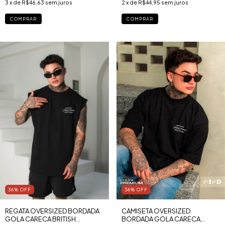
3
x de
R$46,63
sem juros
2
x de
R$44,95
sem juros
COMPRAR
COMPRAR
36
%
OFF
36
%
OFF
REGATA OVERSIZED BORDADA
CAMISETA OVERSIZED
GOLA CARECA BRITISH
BORDADA GOLA CARECA