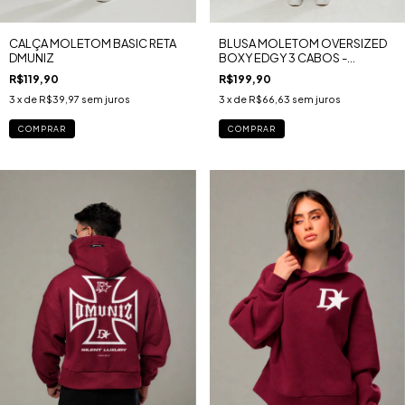
CALÇA MOLETOM BASIC RETA
BLUSA MOLETOM OVERSIZED
DMUNIZ
BOXY EDGY 3 CABOS -
LONDON U.K MARSALA
R$119,90
R$199,90
3
x de
R$39,97
sem juros
3
x de
R$66,63
sem juros
COMPRAR
COMPRAR