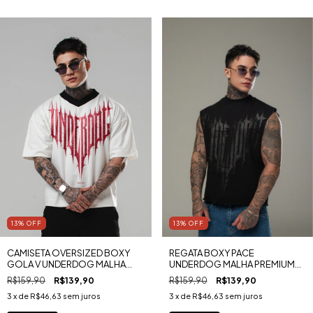
13
%
OFF
13
%
OFF
CAMISETA OVERSIZED BOXY
REGATA BOXY PACE
GOLA V UNDERDOG MALHA
UNDERDOG MALHA PREMIUM
PREMIUM RUGBY
RUGBY
R$159,90
R$139,90
R$159,90
R$139,90
3
x de
R$46,63
sem juros
3
x de
R$46,63
sem juros