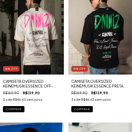
18
%
OFF
18
%
OFF
CAMISETA OVERSIZED
CAMISETA OVERSIZED
KEINEMUSIK ESSENCE OFF-
KEINEMUSIK ESSENCE PRETA
WHITE MALHA PREMIUM RUGBY
MALHA PREMIUM RUGBY
R$169,90
R$139,90
R$169,90
R$139,90
3
x de
R$46,63
sem juros
3
x de
R$46,63
sem juros
COMPRAR
COMPRAR